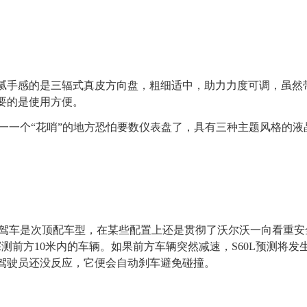
手感的是三辐式真皮方向盘，粗细适中，助力力度可调，虽然
要的是使用方便。
唯一一个“花哨”的地方恐怕要数仪表盘了，具有三种主题风格的
驾车是次顶配车型，在某些配置上还是贯彻了沃尔沃一向看重安全的理念
间会探测前方10米内的车辆。如果前方车辆突然减速，S60L预测
驾驶员还没反应，它便会自动刹车避免碰撞。