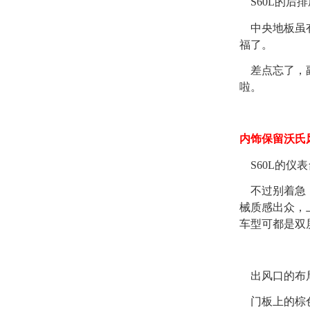
S60L的后
中央地板虽有
福了。
差点忘了，副
啦。
内饰保留沃氏
S60L的仪
不过别着急，
械质感出众，
车型可都是双
出风口的布局
门板上的棕色