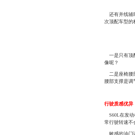
还有并线辅助
次顶配车型的
一是只有顶配
像呢？
二是座椅腰部
腰部支撑是调
行驶质感优异
S60L在发
常行驶转速不
敏感的油门调