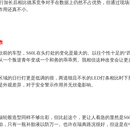
进行加长后相比德系竞争对手在数据上仍然不占优势，但通过现场
作用还真不小。
数
前的车型，S60L在头灯处的变化是最大的。以往个性十足的“
从一个叛逆青年变成一个和善的乖乖男。我相信这种改变会让更
域的日行灯更是低调的很，两道细且不长的LED灯条相比时下那
是外观差异，对于安全警示作用并无丝毫影响。
辐轮毂造型同样不够出彩，但比起这个，更让人着急的显然是S60
胎，只有一瓶补胎液以防万一。也许在瑞典路况很好，但这是在中