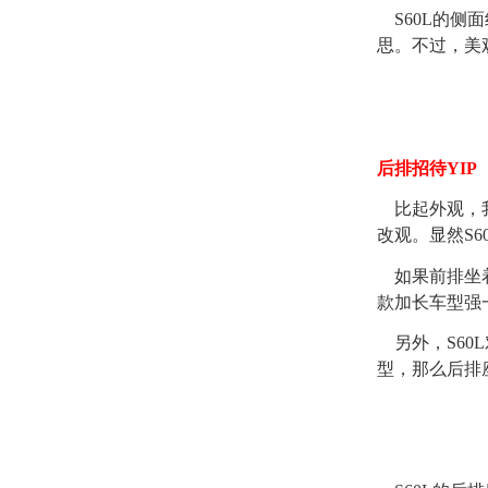
S60L的侧
思。不过，美
后排招待YIP
比起外观，我
改观。显然S6
如果前排坐着
款加长车型强
另外，S60
型，那么后排