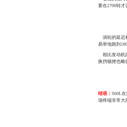
要在2700转
涡轮的延迟稍
易举地跑到1
相比发动机的
换挡顿挫也略
结语：
S60
场终端非常大