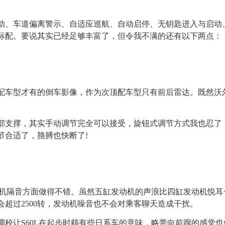
、车道偏离警示、自适应巡航、自动启停、无钥匙进入与启动
标配。要说其实已经足够丰富了，但令我不满的还有以下两点：
车型才有的倒车影像，作为次顶配车型只有前后雷达。既然沃
支撑，其实手动调节完全可以接受，旋钮式调节方式我也忍了
节合适了，胳膊也快断了!
动机隔音方面做得不错。虽然五缸发动机的声浪比四缸发动机悦
会超过2500转，发动机噪音也不会对乘客聊天造成干扰。
校让S60L在起步时颇有些日系车的意味，略带向前蹿的感觉