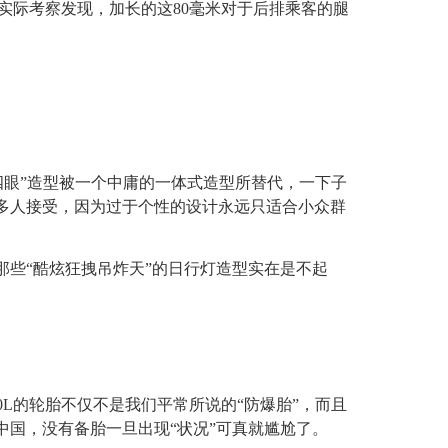
实际考察发现，加长的这80毫米对于后排乘客的腿
四眼”造型被一个中庸的一体式造型所替代，一下子
多人接受，因为过于个性的设计永远只适合小众群
些“酷炫狂拽吊炸天”的日行灯造型实在是不起
L的轮胎不仅不是我们平常所说的“防爆胎”，而且
国，没有备胎一旦出现“状况”可真就尴尬了。