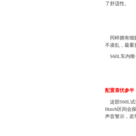
了舒适性。
同样拥有细腻
不凌乱，最重
S60L车内
配置喜忧参半
这部S60L试
0km/h区
声音警示，若