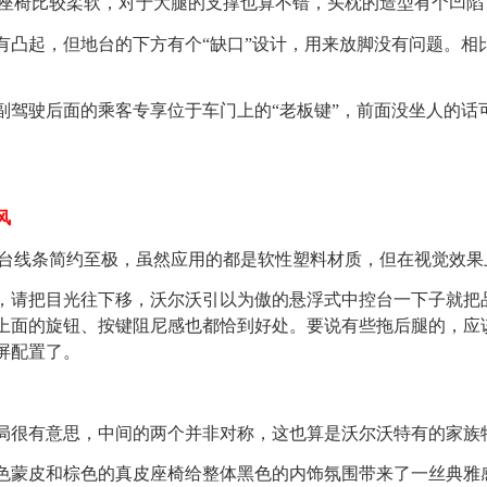
排座椅比较柔软，对于大腿的支撑也算不错，头枕的造型有个凹
凸起，但地台的下方有个“缺口”设计，用来放脚没有问题。相比
驾驶后面的乘客专享位于车门上的“老板键”，前面没坐人的话
风
表台线条简约至极，虽然应用的都是软性塑料材质，但在视觉效果
请把目光往下移，沃尔沃引以为傲的悬浮式中控台一下子就把
上面的旋钮、按键阻尼感也都恰到好处。要说有些拖后腿的，应
屏配置了。
很有意思，中间的两个并非对称，这也算是沃尔沃特有的家族
蒙皮和棕色的真皮座椅给整体黑色的内饰氛围带来了一丝典雅