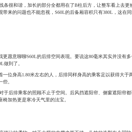
面线条很和谐，加长的部分全都用在了B柱后方，让整车看上去更
观带来的问题也不能忽视，S60L的后备厢容积只有380L，这
更愿意聊聊S60L的后排空间表现。要说这80毫米其实并没有
0L做到了。
一位身高1.80米左右的人，后排同样身高的乘客足以获得大于
一些。
L对于后排乘客的照顾不止于空间。后风挡遮阳帘、侧窗遮阳帘
座椅加热更是寒冷天气里的法宝。