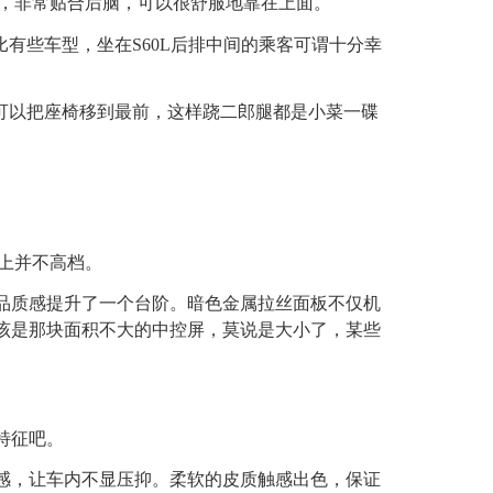
陷，非常贴合后脑，可以很舒服地靠在上面。
有些车型，坐在S60L后排中间的乘客可谓十分幸
可以把座椅移到最前，这样跷二郎腿都是小菜一碟
上并不高档。
品质感提升了一个台阶。暗色金属拉丝面板不仅机
该是那块面积不大的中控屏，莫说是大小了，某些
特征吧。
感，让车内不显压抑。柔软的皮质触感出色，保证